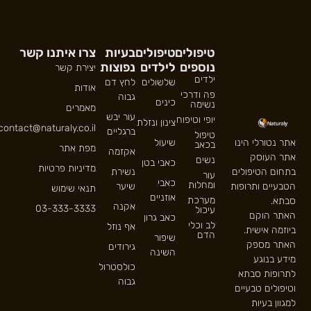
טיפולים
טיפולים
בעיות
צרו איתנו קשר
נוספים
לילדים
נפוצות
יצירת קשר
ילדים
שלשולים
לחץ דם
אודות
פה ודרכי
גבוה
כינים
נשימה
מאמרים
עור יבש
יופי וטיפוח
צינון ונזלת
contact@naturaly.co.il
ברגליים
טיפול
אתר נטורלי הינו
שיעול
בכאב
מפת אתר
אקזמה
אתר העוסק
נשים
כאבי בטן
מדיניות פרטיות
בתחום הטיפולים
נשירת
עור
כאבי
ומחלות
הטבעיים ותרופות
שיער
תנאי שימוש
אוזניים
מערכת
סבתא.
אקנה
03-333-3333
עיכול
האתר הוקם
כאב גרון
לב וכלי
אף נוזל
ביוזמה אישית.
הדם
שיפור
האתר מספק
גירודים
השינה
מידע בנוגע
כולסטרול
לתרופות סבתא
גבוה
וטיפולים טבעיים
למגוון בעיות