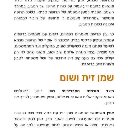
בתרופות סבתא, אותן פתרונות עתיקים שעברו מדור לדור
ונושאים בחובם ידע עמוק על כוחות הריפוי של הטבע. במהלך
השנים, הפכתי למעין אספנית של תרופות סבתא, כשכל תרופה
והסיפור שמאחוריה מעניקים לי תחושה של חיבור למסורת
ואמונה בכוחות הטבע.
כך, בין קריאת מאמרים רפואיים, דיונים עם מומחים ברפואה
עממית וניסיון פרקטי בבית, הצטבר לי אוסף של תרופות סבתא
לשיעול שנתנו מענה לשיעולים שונים, מהקלים ועד המתמשכים.
אני מוצאת עצמי חוזרת אליהם שוב ושוב, משום שהם לא רק
יעילים אלא גם מעמיקים את החיבור שלי ושל משפחתי לטבע
ולאורח חיים בריא יות
שמן זית ושום
כיצד תורמים המרכיבים:
שום ידוע בסגולותיו
האנטי-בקטריאליות והאנטי-ויראליות, ושמן זית מסייע לרכך את
הגרון.
אופן השימוש:
מחממים שמן זית עם כמה שיני שום כתושות
ומניחים את התערובת לצינון. לאחר מכן, ניתן לסנן ולשמור
בצנצנת. טיפה או שתיים יכולות להיות מספיקות למריחה על