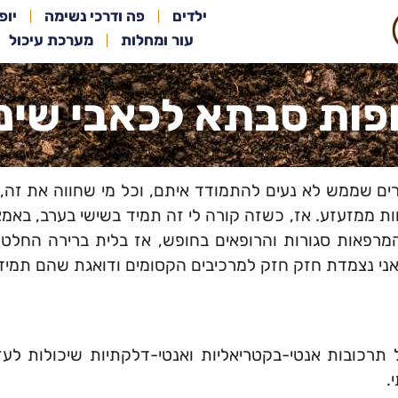
ילדים
פה ודרכי נשימה
יופ
עור ומחלות
מערכת עיכול
פות סבתא לכאבי שיני
ים שממש לא נעים להתמודד איתם, וכל מי שחווה את זה, 
חות ממזעזע. אז, כשזה קורה לי זה תמיד בשישי בערב, באמצ
רפאות סגורות והרופאים בחופש, אז בלית ברירה החלטת
י נצמדת חזק חזק למרכיבים הקסומים ודואגת שהם תמיד יה
 תרכובות אנטי-בקטריאליות ואנטי-דלקתיות שיכולות לעז
.