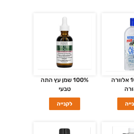
ג׳ל 100% אלוורה
100% שמן עץ התה
רה
טבעי
ייה
לקנייה