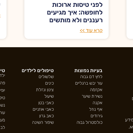
לפני טיסות ארוכות
ע
לחופשה: איך מגיעים
ק
רעננים ולא מותשים
קרא עוד >>
בעיות נפוצות
טיפולים לילדים
טיפ
ילד
לחץ דם גבוה
שלשולים
פה 
עור יבש ברגליים
כינים
אקזמה
צינון ונזלת
יופי
נשירת שיער
שיעול
טיפ
אקנה
כאבי בטן
נשי
אף נוזל
כאבי אוזניים
עור
גירודים
כאב גרון
ידע
מער
כולסטרול גבוה
שיפור השינה
א.
לב 