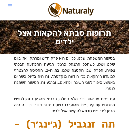
תרופות סבתא להקאות אצל
ילדים
בסיפור המשפחתי שלנו, כל יום הוא פרק חדש ומרתק. ואז, ביום
שקט ושלו, כשהכל התנהל כרגיל, הגיעה ההפתעה הבלתי
צפויה: הפרק שבו הקטנה שלנו, בת ה-2, החליטה להצטרף
למועדון ה"הקאות בלי הודעה מוקדמת". זה היה בדיוק כשהיינו
באמצע סיפור לפני השינה, ופתאום… וברגע זה, הסיפור השתנה
לגמרי.
עם פנים מודאגות ולב מלא חמלה, הבנתי שהגיע הזמן לחפש
פתרונות עתיקים, אלו שהועברו בשקט מדור לדור. כן, זה היה
הזמן לתרופות סבתא להקאות אצל ילדים.
תה זנגביל (ג׳ינג׳ר) –