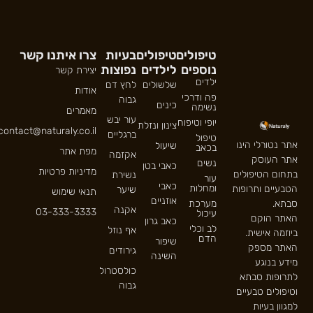
טיפולים
טיפולים
בעיות
צרו איתנו קשר
נוספים
לילדים
נפוצות
יצירת קשר
ילדים
שלשולים
לחץ דם
אודות
פה ודרכי
גבוה
כינים
נשימה
מאמרים
עור יבש
יופי וטיפוח
צינון ונזלת
contact@naturaly.co.il
ברגליים
טיפול
אתר נטורלי הינו
שיעול
בכאב
מפת אתר
אקזמה
אתר העוסק
נשים
כאבי בטן
מדיניות פרטיות
בתחום הטיפולים
נשירת
עור
כאבי
ומחלות
הטבעיים ותרופות
שיער
תנאי שימוש
אוזניים
מערכת
סבתא.
אקנה
03-333-3333
עיכול
האתר הוקם
כאב גרון
לב וכלי
אף נוזל
ביוזמה אישית.
הדם
שיפור
האתר מספק
גירודים
השינה
מידע בנוגע
כולסטרול
לתרופות סבתא
גבוה
וטיפולים טבעיים
למגוון בעיות